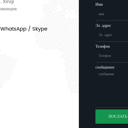
 Xinqi
Имя
ровинция
Эл. адрес
/ WhatsApp / Skype
Телефон
сообщение
ПОСЛАТЬ